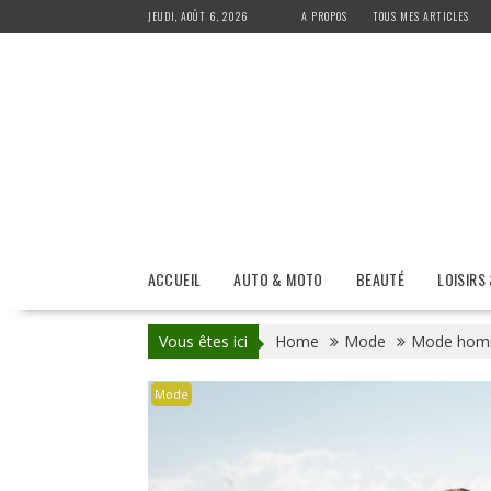
Skip
JEUDI, AOÛT 6, 2026
A PROPOS
TOUS MES ARTICLES
to
content
ACCUEIL
AUTO & MOTO
BEAUTÉ
LOISIRS
Vous êtes ici
Home
Mode
Mode homme
Mode