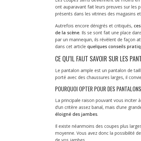
ont auparavant fait leurs preuves sur les
présents dans les vitrines des magasins et
Autrefois encore dénigrés et critiqués,
ces
de la scène
. Ils se sont fait une place da
par un mannequin, ils révèlent de façon at
dans cet article
quelques conseils prati
CE QU’IL FAUT SAVOIR SUR LES PA
Le pantalon ample est un pantalon de tail
porté avec des chaussures larges, il convi
POURQUOI OPTER POUR DES PANTALONS
La principale raison pouvant vous inciter à
d’un critère assez banal, mais d’une grand
éloigné des jambes
.
Il existe néanmoins des coupes plus large
moyenne. Vous avez donc la possibilité de c
de vos jambes.