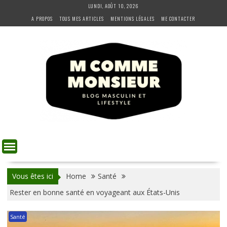
Skip
LUNDI, AOÛT 10, 2026
to
A PROPOS
TOUS MES ARTICLES
MENTIONS LÉGALES
ME CONTACTER
content
Vous êtes ici
Home
Santé
Rester en bonne santé en voyageant aux États-Unis
Santé