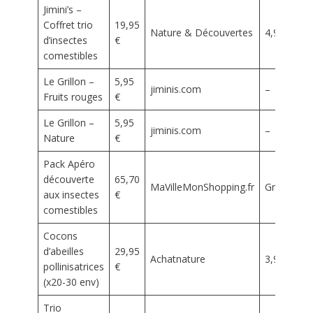
Jimini’s –
Coffret trio
19,95
Nature & Découvertes
4,99 €
d’insectes
€
comestibles
Le Grillon –
5,95
jiminis.com
–
Fruits rouges
€
Le Grillon –
5,95
jiminis.com
–
Nature
€
Pack Apéro
découverte
65,70
MaVilleMonShopping.fr
Gratuit
aux insectes
€
comestibles
Cocons
d’abeilles
29,95
Achatnature
3,90 €
pollinisatrices
€
(x20-30 env)
Trio