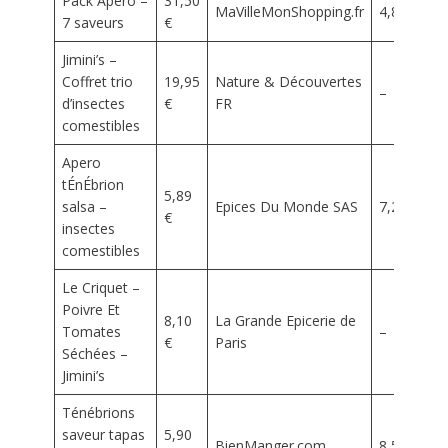
Pack Apéro –
31,50
MaVilleMonShopping.fr
4,82 €
7 saveurs
€
Jimini’s –
Coffret trio
19,95
Nature & Découvertes
–
d’insectes
€
FR
comestibles
Apero
tÉnÉbrion
5,89
salsa –
Epices Du Monde SAS
7,20 €
€
insectes
comestibles
Le Criquet –
Poivre Et
8,10
La Grande Epicerie de
Tomates
–
€
Paris
Séchées –
Jimini’s
Ténébrions
saveur tapas
5,90
BienManger.com
8,50 €