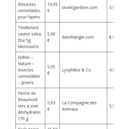
d’insectes
19,95
lavantgardiste.com
5,95 €
comestibles
€
pour l’apéro
Ténébrions
saveur salsa
5,90
BienManger.com
8,50 €
Etui 5g
€
Micronutris
Grillon –
Nature –
5,95
Insectes
Lyophilise & Co
4,95 €
€
comestibles
– Jimini’s
Ferme de
Beaumont
5,03
La Compagnie des
vers à soie
5,59 €
€
Animaux
déshydratés
170 g