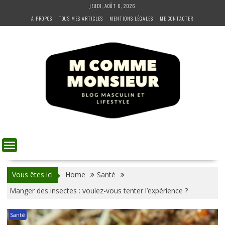
Skip
JEUDI, AOÛT 6, 2026
to
A PROPOS
TOUS MES ARTICLES
MENTIONS LÉGALES
ME CONTACTER
content
Vous êtes ici
Home
Santé
Manger des insectes : voulez-vous tenter l’expérience ?
Santé