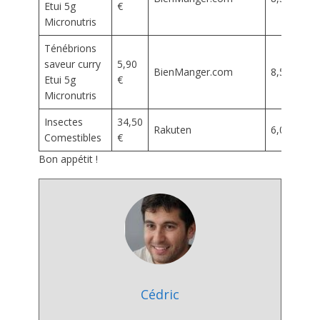
Etui 5g
€
Micronutris
Ténébrions
saveur curry
5,90
BienManger.com
8,50 €
Etui 5g
€
Micronutris
Insectes
34,50
Rakuten
6,09 €
Comestibles
€
Bon appétit !
Cédric